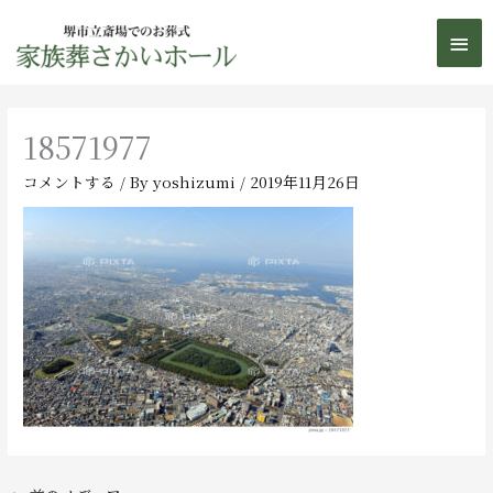
内
メ
容
を
イ
ス
ン
キ
18571977
ッ
メ
プ
コメントする
/ By
yoshizumi
/
2019年11月26日
ニ
ュ
ー