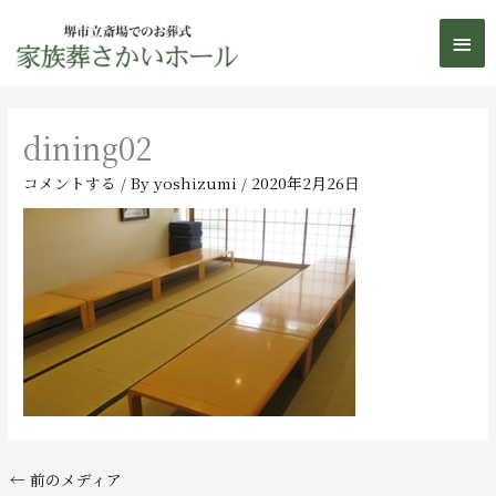
内
メ
容
を
イ
ス
ン
キ
dining02
ッ
メ
プ
コメントする
/ By
yoshizumi
/
2020年2月26日
ニ
ュ
ー
←
前のメディア