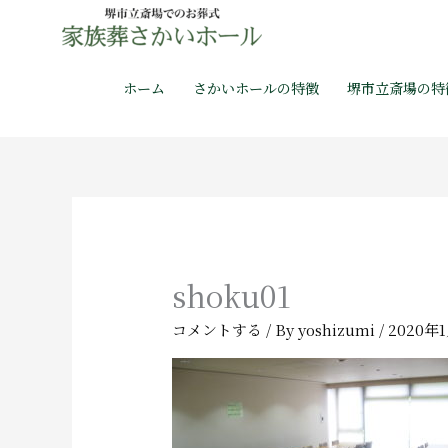
内
容
を
ホーム
さかいホールの特徴
堺市立斎場の特
ス
キ
ッ
プ
shoku01
コメントする
/ By
yoshizumi
/
2020年